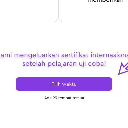
ami mengeluarkan sertifikat internasion
setelah pelajaran uji coba!
Pilih waktu
Ada 93 tempat tersisa