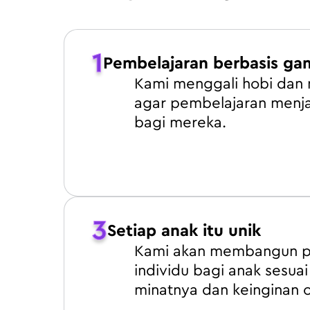
1
Pembelajaran berbasis ga
Kami menggali hobi dan 
agar pembelajaran menja
bagi mereka.
3
Setiap anak itu unik
Kami akan membangun p
individu bagi anak sesua
minatnya dan keinginan o