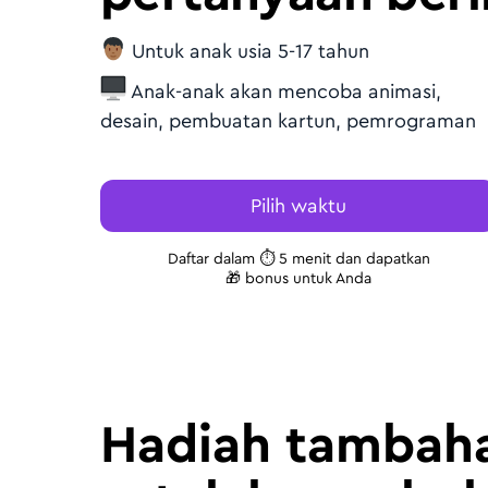
Untuk anak usia 5-17 tahun
Anak-anak akan mencoba animasi,
desain, pembuatan kartun, pemrograman
Pilih waktu
Daftar dalam ⏱️ 5 menit dan dapatkan
🎁 bonus untuk Anda
Hadiah tambaha