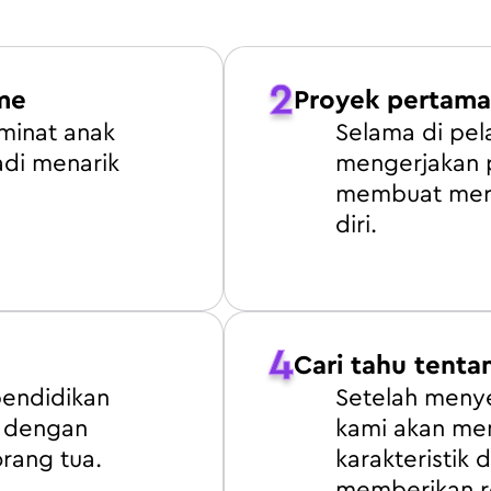
2
me
Proyek pertama
minat anak
Selama di pel
di menarik
mengerjakan 
membuat mere
diri.
4
Cari tahu tenta
endidikan
Setelah menye
i dengan
kami akan me
rang tua.
karakteristik
memberikan r