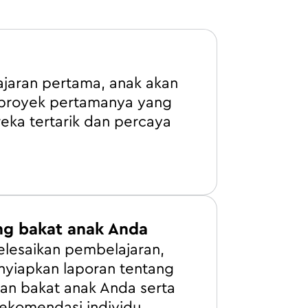
ajaran pertama, anak akan
proyek pertamanya yang
ka tertarik dan percaya
ng bakat anak Anda
lesaikan pembelajaran,
nyiapkan laporan tentang
 dan bakat anak Anda serta
ekomendasi individu.